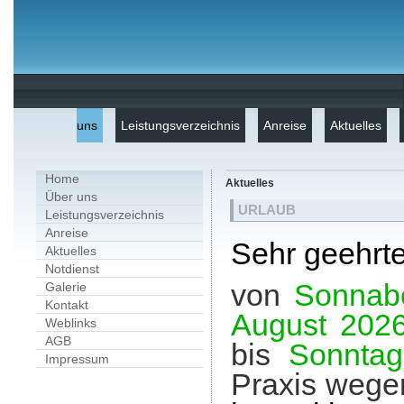
uns
Leistungsverzeichnis
Anreise
Aktuelles
Home
Aktuelles
Über uns
URLAUB
Leistungsverzeichnis
Anreise
Sehr geehrte
Aktuelles
Notdienst
von
Sonnab
Galerie
Kontakt
August 202
Weblinks
AGB
bis
Sonntag
Impressum
Praxis wege