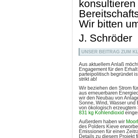
konsultie
Bereitschaft
Wir bitten um
J. Schröder
UNSER BEITRAG ZUM K
Aus aktuellem Anlaß möcht
Engagement für den Erhalt
parteipolitisch begründet is
strikt ab!
Wir beziehen den Strom für
aus erneuerbaren Energiequ
wir den Neubau von Anlag
Sonne, Wind, Wasser und 
von ökologisch erzeugtem 
831 kg Kohlendioxid
einge
Außerdem haben wir
Moor
des Polders Kieve erworb
Emissionen für einen Zeitra
Details zu diesem Projekt f