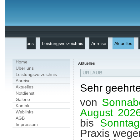
uns
Leistungsverzeichnis
Anreise
Aktuelles
Home
Aktuelles
Über uns
URLAUB
Leistungsverzeichnis
Anreise
Sehr geehrte
Aktuelles
Notdienst
von
Sonnab
Galerie
Kontakt
August 202
Weblinks
AGB
bis
Sonntag
Impressum
Praxis wege