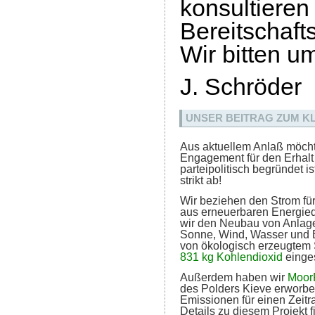
konsultie
Bereitschaft
Wir bitten um
J. Schröder
UNSER BEITRAG ZUM K
Aus aktuellem Anlaß möcht
Engagement für den Erhalt
parteipolitisch begründet is
strikt ab!
Wir beziehen den Strom für
aus erneuerbaren Energiequ
wir den Neubau von Anlag
Sonne, Wind, Wasser und 
von ökologisch erzeugtem 
831 kg Kohlendioxid
einge
Außerdem haben wir
Moor
des Polders Kieve erworb
Emissionen für einen Zeitra
Details zu diesem Projekt f